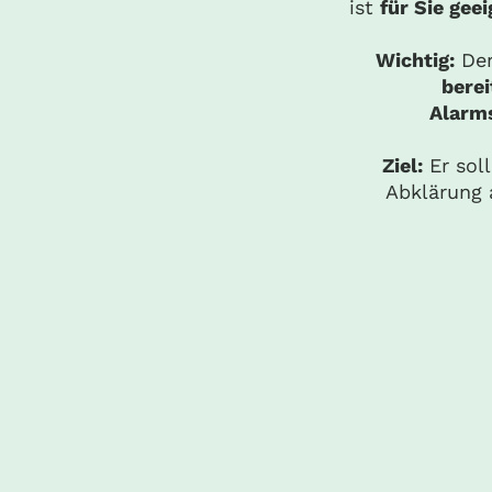
ist
für Sie gee
Wichtig:
Der
bere
Alarm
Ziel:
Er sol
Abklärung 