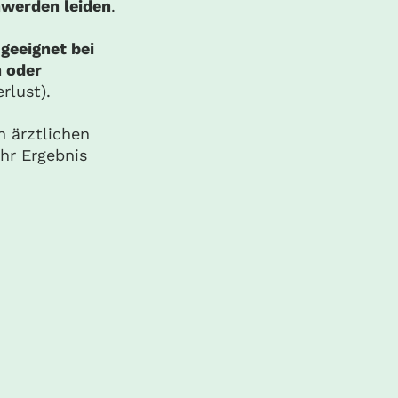
hwerden leiden
.
 geeignet bei
 oder
rlust).
 ärztlichen
hr Ergebnis