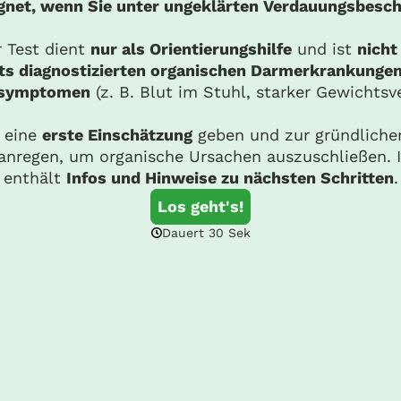
ignet, wenn Sie unter ungeklärten Verdauungsbesc
 Test dient
nur als Orientierungshilfe
und ist
nicht
its diagnostizierten organischen Darmerkrankungen
symptomen
(z. B. Blut im Stuhl, starker Gewichtsve
l eine
erste Einschätzung
geben und zur gründlichen
anregen, um organische Ursachen auszuschließen. I
enthält
Infos und Hinweise zu nächsten Schritten
.
Los geht's!
Dauert 30 Sek